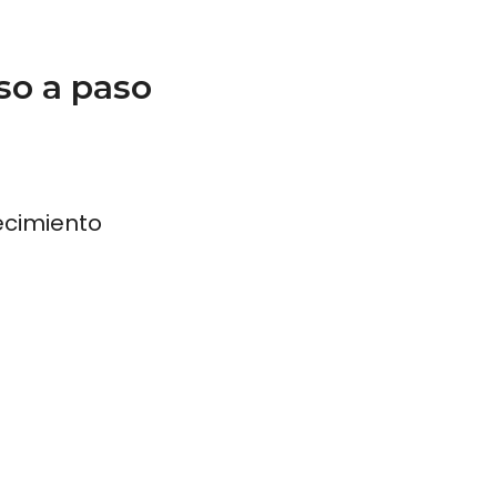
so a paso
recimiento