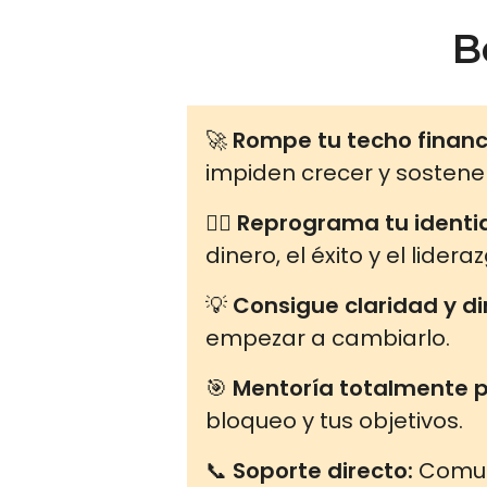
B
🚀
Rompe tu techo financ
impiden crecer y sosten
🧑‍⚕️
Reprograma tu identi
dinero, el éxito y el lidera
💡
Consigue claridad y di
empezar a cambiarlo.
🎯
Mentoría totalmente p
bloqueo y tus objetivos.
📞
Soporte directo:
Comuni