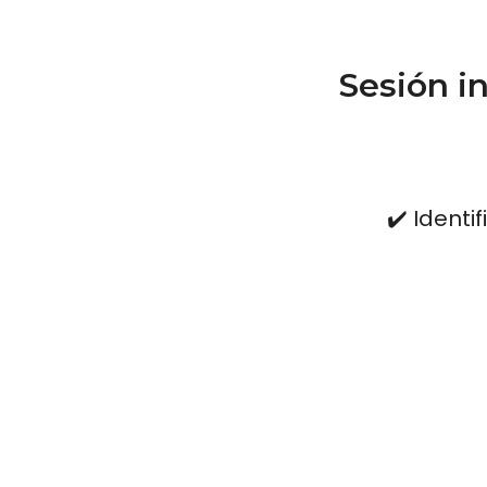
Sesión i
✔️ Identi