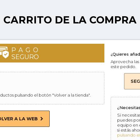
CARRITO DE LA COMPRA
PAGO
¿Quieres añad
SEGURO
Aprovecha las 
este pedido.
SE
ductos pulsando el botón "Volver a la tienda".
¿Necesitas
Si necesita
OLVER A LA WEB
puedes pon
equipo en e
si estás ah
pulsando e